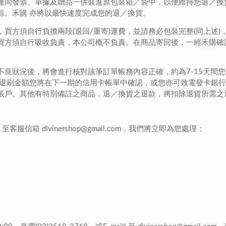
連同發票、單據及贈品一併裝進原包裝箱／袋中，以便維持您退／換
諒。禾購 亦將以最快速度完成您的退／換貨。
買方須自行負擔兩段(退回/重寄)運費，並請務必包裝完整(同上述
買方須自行吸收負責，本公司概不負責。在商品寄回後，一經禾購確
不良狀況後，將會進行核對該筆訂單帳務內容正確，約為7-15天間
，退刷金額您將在下一期的信用卡帳單中確認，或您亦可致電發卡銀行
帳戶。其他有特別備註之商品，退／換貨之退款，將扣除退貨所需之
l 至客服信箱
divinershop@gmail.com
，我們將立即為您處理：