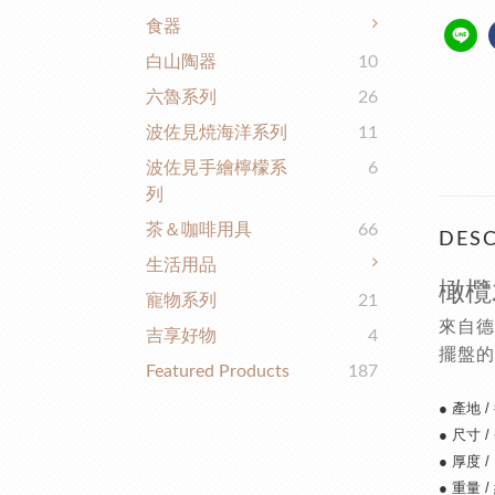
食器
白山陶器
10
六魯系列
26
波佐見焼海洋系列
11
波佐見手繪檸檬系
6
列
茶＆咖啡用具
66
DESC
生活用品
橄欖
寵物系列
21
來自德
吉享好物
4
擺盤的
Featured Products
187
● 產地
/
● 尺寸 / 
●
厚度 / 
●
重量 /