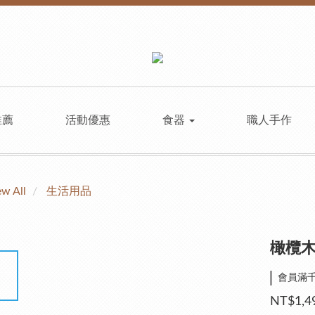
推薦
活動優惠
食器
職人手作
ew All
生活用品
橄欖
會員滿千免
NT$1,4