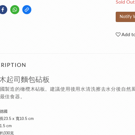
Sold Out
Notify 
Add to
RIPTION
木起司麵包砧板
國製造的橄欖木
。建議使用後用水清洗擦去水分後自然
砧板
最佳食器。
德國
長23.5 x 寬10.5 cm
1.5 cm
 約330克