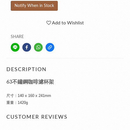
Notify When in Stock
Add to Wishlist
SHARE
DESCRIPTION
63不鏽鋼咖啡濾杯架
尺寸：140 x 160 x 241mm
重量：1420g
CUSTOMER REVIEWS