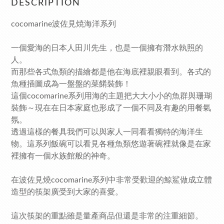
DESCRIPTION
cocomarine波佐見焼海洋系列
一個愛海的日本人田川先生，也是一個擁有潛水執照的
人。
而那些各式魚類的描繪都是他在海底裡親眼看到。各式的
魚種插圖成為一盤盤的菜餚裝飾！
這個cocomarine系列用海的主題把大大小小的魚群與珊瑚
裝飾～現在在日本家庭也形成了一個不同及有趣的用餐氣
氛。
透過這樣的餐具我們可以與家人一同看看獨特的海洋生
物。這系列飯碗可以看見各種魚類悠遊著碗裡就像是在家
裡擁有一個水族館般的神奇。
在波佐見燒cocomarine系列中非常受歡迎的鯨鯊做成立體
造型的筷架廣受到大家的喜愛。
這次筷架的重點雖是量產商品但還是非常的注重細節。