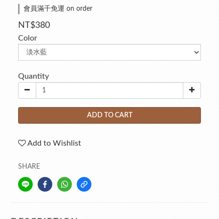
會員滿千免運 on order
NT$380
Color
Quantity
ADD TO CART
Add to Wishlist
SHARE