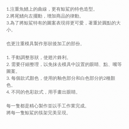
1.注重魚鰭上的曲線，更有鯨鯊的特色造型。
2.將尾鰭向左擺動，增加商品的律動。
3.為了將鯨鯊特有的圖案表現得更可愛，著重於圓點的大
小。
也更注重模具製作形狀後加工的部份。
1. 手動調整形狀，使翅片鋒利。
2. 需要仔細整理，以免抹去模具中設置的眼睛、點、嘴等
圖案。
3. 每個款式顏色，使用的釉色部分和白色部分的2種顏
色。
4. 不同的色彩款式，用手畫出眼睛。
每一隻都是精心製作並以手工作業完成。
將每一隻鯨鯊的筷架完美呈現。