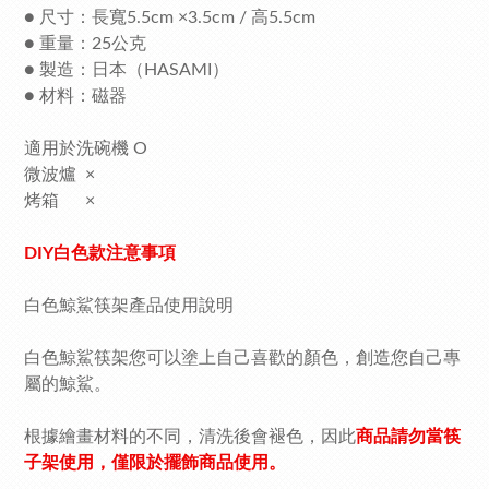
● 尺寸：長寬5.5cm ×3.5cm / 高5.5cm
● 重量：25公克
● 製造：日本（HASAMI）
● 材料：磁器
適用於洗碗機 O
微波爐 ×
烤箱 ×
DIY白色款注意事項
白色鯨鯊筷架產品使用說明
白色鯨鯊筷架您可以塗上自己喜歡的顏色，創造您自己專
屬的鯨鯊。
根據繪畫材料的不同，清洗後會褪色，因此
商品請勿當筷
子架使用，僅限於擺飾商品使用。