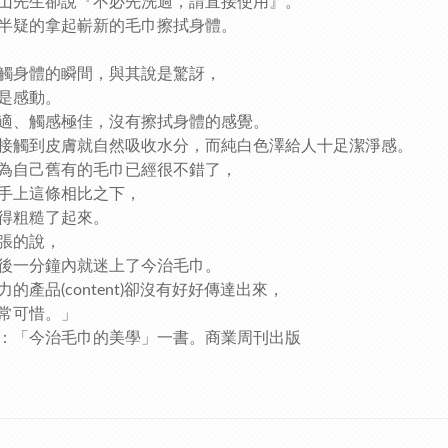
山先生卻說『不必先洗過，請直接使用』。
半疑的拿起嶄新的毛巾擦拭身體。
』
觸身體的瞬間，與其說是驚訝，
是感動。
適、觸感極佳，沒有擦拭身體的感覺。
接觸到皮膚就自然吸收水分，而純白色澤給人十足潔淨感。
為自己舊有的毛巾已經很不錯了，
手上這條相比之下，
得粗糙了起來。
張的說，
後一分鐘內就迷上了今治毛巾。
力的產品(content)卻沒有好好傳達出來，
常可惜。」
：「今治毛巾的美學」一書。商業周刊出版