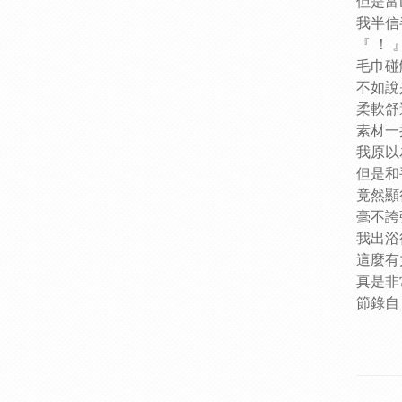
但是富
我半信
『 ！ 
毛巾碰
不如說
柔軟舒
素材一
我原以
但是和
竟然顯
毫不誇
我出浴
這麼有
真是非
節錄自