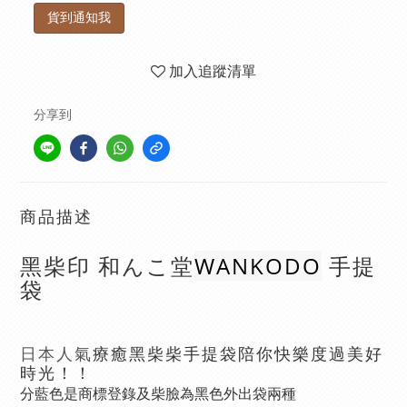
貨到通知我
加入追蹤清單
分享到
商品描述
WANKODO
黑柴印 和んこ堂
手提
袋
療癒
黑柴柴手提袋陪你快樂度過美好
日本人氣
時光！！
分
藍色
是
商標登錄及
柴臉為黑色外出袋兩種