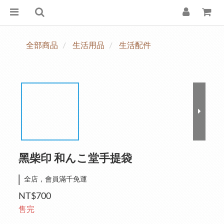
全部商品
生活用品
生活配件
黑柴印 和んこ堂手提袋
全店，會員滿千免運
NT$700
售完