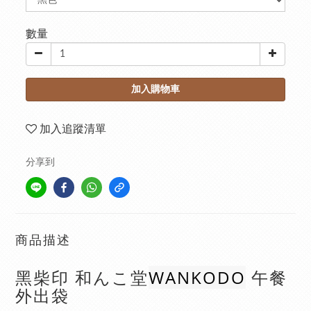
數量
加入購物車
加入追蹤清單
分享到
商品描述
WANKODO
黑柴印 和んこ堂
午餐
外出袋