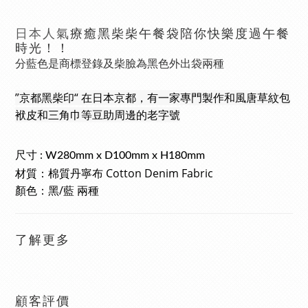
療癒
黑柴柴午餐袋陪你快樂度過午餐
日本人氣
時光！！
分
藍色
是
商標登錄及
柴臉為黑色外出袋兩種
”京都黑柴印“ 
在日本京都，有一家專門製作和風唐草紋包
袱皮和三角巾等豆助周邊的老字號
尺寸 : W280mm x D100mm x H180mm
Cotton Denim Fabric
材質：棉質丹
寧
布
顏色：黑/藍 兩種
了解更多
顧客評價