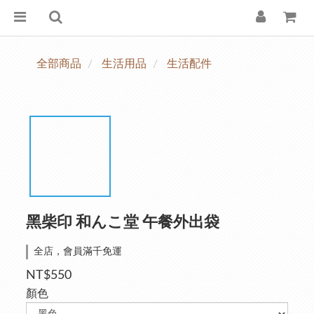
全部商品
生活用品
生活配件
黑柴印 和んこ堂 午餐外出袋
全店，會員滿千免運
NT$550
顏色