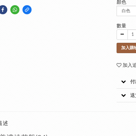
顏色
數量
加入購
加入
付
送
描述