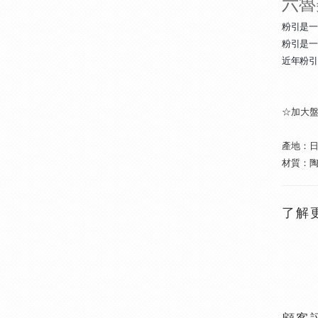
六魯
粉引是一
粉引是一
近年粉引
☆加
大
產地：
材質：
了解