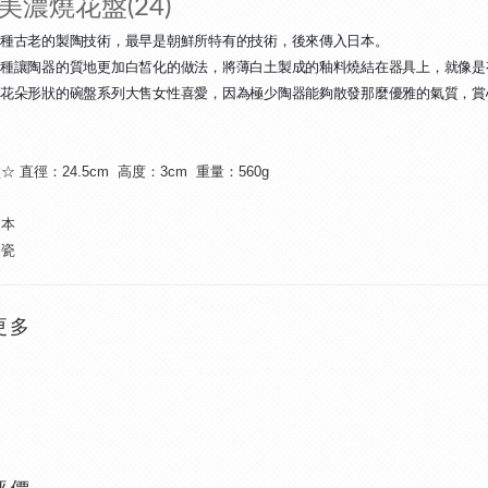
美濃燒花盤(24)
種古老的製陶技術，最早是朝鮮所特有的技術，後來傳入日本。
種讓陶器的質地更加白皙化的做法，將薄白土製成的釉料燒結在器具上，就像是
花朵形狀的碗盤系列大售女性喜愛，因為極少陶器能夠散發那麼優雅的氣質，賞
盤
☆
直徑：24.5cm
高度：3cm
重量：560g
日本
陶瓷
更多