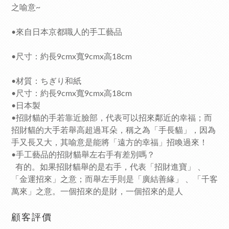
之喻意~
•來自日本京都職人的手工藝品
•尺寸：約長9cmx寬9cmx高18cm
•材質：ちぎり和紙
•尺寸：約長9cmx寬9cmx高18cm
•日本製
•招財貓的手若靠近臉部，代表可以招來鄰近的幸福；而
招財貓的大手若舉高超過耳朵，稱之為「手長貓」，因為
手又長又大，其喻意是能將「遠方的幸福」招喚過來！
•手工藝品的招財貓舉左右手有差別嗎？
有的。如果招財貓舉的是右手，代表「招財進寶」 、
「金運招來」之意；而舉左手則是「廣結善緣」 、「千客
萬來」之意。一個招來的是財，一個招來的是人
顧客評價