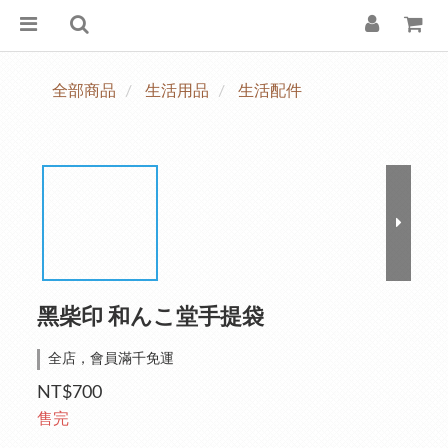
全部商品
生活用品
生活配件
黑柴印 和んこ堂手提袋
全店，會員滿千免運
NT$700
售完