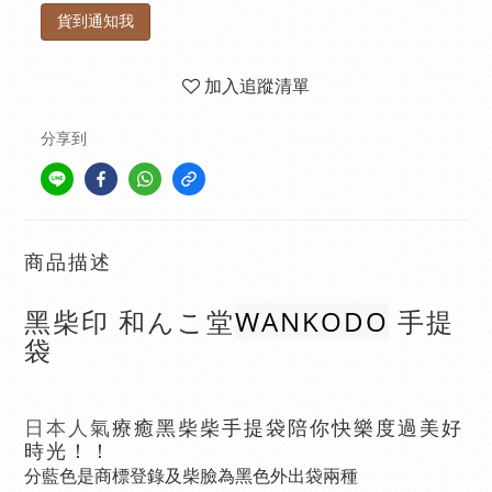
貨到通知我
加入追蹤清單
分享到
商品描述
WANKODO
黑柴印 和んこ堂
手提
袋
療癒
黑柴柴手提袋陪你快樂度過美好
日本人氣
時光！！
分
藍色
是
商標登錄及
柴臉為黑色外出袋兩種