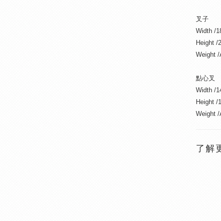
叉子
Width /1
Height /
Weight 
點心叉
Width /
Height /
Weight /
了解