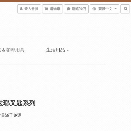
登入會員
購物車
聯絡我們
繁體中文
茶＆咖啡用具
生活用品
nc珐瑯叉匙系列
會員滿千免運
0