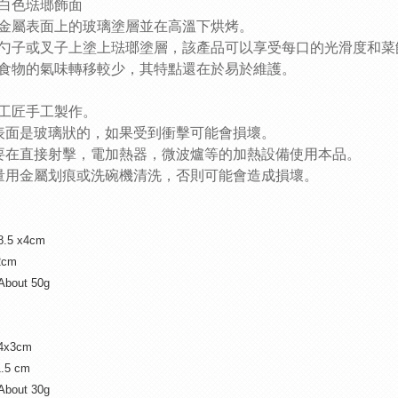
白色琺瑯飾面
金屬表面上的玻璃塗層並在高溫下烘烤。
勺子或叉子上塗上琺瑯塗層，該產品可以享受每口的光滑度和菜
食物的氣味轉移較少，其特點還在於易於維護。
工匠手工製作。
表面是玻璃狀的，如果受到衝擊可能會損壞。
要在直接射擊，電加熱器，微波爐等的加熱設備使用本品。
量用金屬划痕或洗碗機清洗，否則可能會造成損壞。
18.5 x4cm
2cm
/About 50g
14x3cm
1.5 cm
About 30g