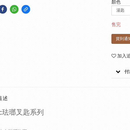
顏色
售完
貨到通
加入
付
描述
anc珐瑯叉匙系列