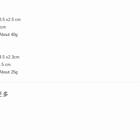
8.5 x2.5 cm
2cm
/About 40g
14.5 x2.3cm
1.5 cm
About 25g
更多