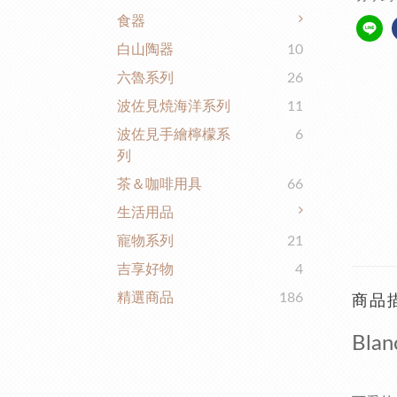
食器
白山陶器
10
六魯系列
26
波佐見焼海洋系列
11
波佐見手繪檸檬系
6
列
茶＆咖啡用具
66
生活用品
寵物系列
21
吉享好物
4
精選商品
186
商品
Bl