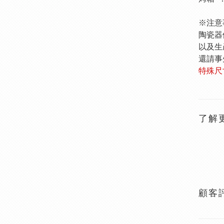
※注意
陶瓷器
以及生
還請事
特殊尺
了解
顧客