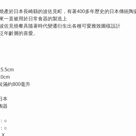
燒產於日本長崎縣的波佐見町，有著400多年歷史的日本傳統陶
來一直被用於日常食器的製造上
波佐見燒餐具隨著時代變遷衍生出各種可愛雅致圖樣設計
泛年齡層的喜愛。
15.5cm
10cm
 裝滿約800毫升
 日本
 陶器
：○
：○
：Х