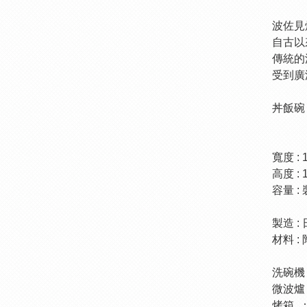
波佐見
自古以
傳統的
受到廣
丼飯碗
寬度 : 
高度 : 
容量 :
製造 :
材料 :
洗碗機
微波爐
烤箱 