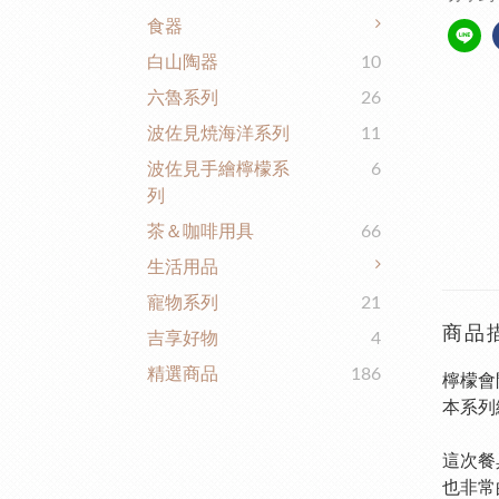
食器
白山陶器
10
六魯系列
26
波佐見焼海洋系列
11
波佐見手繪檸檬系
6
列
茶＆咖啡用具
66
生活用品
寵物系列
21
商品
吉享好物
4
精選商品
186
檸檬會
本系列
這次餐
也非常